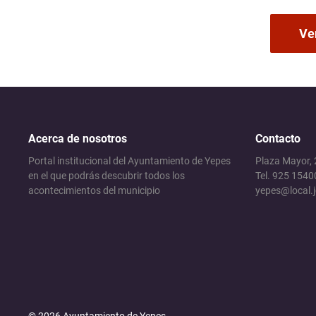
Ver
Acerca de nosotros
Contacto
Portal institucional del Ayuntamiento de Yepes
Plaza Mayor,
en el que podrás descubrir todos los
Tel. 925 1540
acontecimientos del municipio
yepes@local.