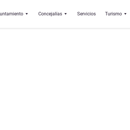
untamiento
Concejalías
Servicios
Turismo
 Alcalde
Educación
Oficina de 
 corporación
Cultura
¿Dónde come
 pleno
Bienestar social
Monumento
 de interés
ncejalías
Deportes
Gastronomí
ndos
Urbanismo
Sante-Eulalie
cumentos y trámites
Economía y Hacienda
léfonos de interés
Hermanamiento con Vega de Alatorre (Mexico)
Festejos