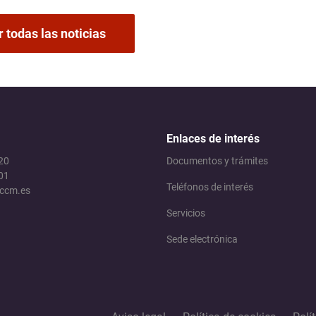
 todas las noticias
Enlaces de interés
 20
Documentos y trámites
01
Teléfonos de interés
jccm.es
Servicios
Sede electrónica