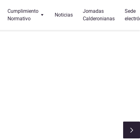
Cumplimiento
Jornadas
Sede
Noticias
Normativo
Calderonianas
electró
Turismo
Protección de Datos
r y dormir?
Canal Interno de Información
s
a