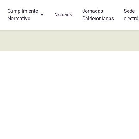
Cumplimiento
Jornadas
Sede
Noticias
Normativo
Calderonianas
electró
Turismo
Protección de Datos
r y dormir?
Canal Interno de Información
s
a