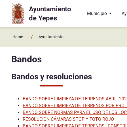
Ayuntamiento
Ir a contenido principal
Municipio
Ay
de Yepes
Localización
El
/
Home
Ayuntamiento
Historia
La
Bandos
Geografía
El
Bandos y resoluciones
Enlaces y contactos
Co
Juzgado de Paz
Ba
BANDO SOBRE LIMPIEZA DE TERRENOS ABRIL 202
Hermanamiento con 
Do
BANDO SOBRE LIMPIEZA DE TERRENOS POR PROLI
BANDO SOBRE NORMAS PARA EL USO DE LOS LOC
Te
RESOLUCION CÁMARAS STOP Y FOTO ROJO
BANDO SOBRE LIMPIEZA DE TERRENOS , CONSTRUC