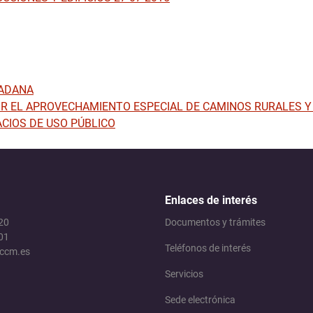
Medio Ambiente y Agricultura
Servicios Municipales
Seguridad Ciudadana
DADANA
R EL APROVECHAMIENTO ESPECIAL DE CAMINOS RURALES Y 
CIOS DE USO PÚBLICO
Enlaces de interés
 20
Documentos y trámites
01
Teléfonos de interés
jccm.es
Servicios
Sede electrónica