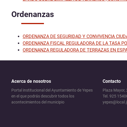
Ordenanzas
ORDENANZA DE SEGURIDAD Y CONVIVENCIA CIU
ORDENANZA FISCAL REGULADORA DE LA TASA PO
ORDENANZA REGULADORA DE TERRAZAS EN ESPA
Acerca de nosotros
Contacto
Portal institucional del Ayuntamiento de Yepes
Plaza Mayor,
en el que podrás descubrir todos los
Tel. 925 1540
acontecimientos del municipio
yepes@local.