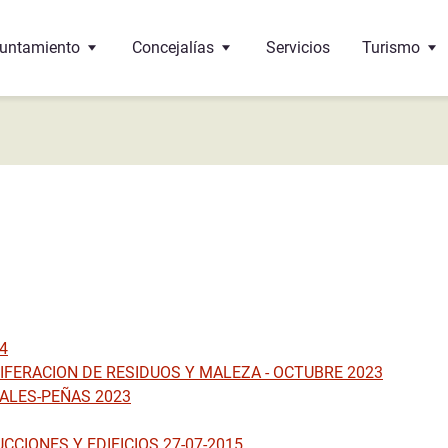
untamiento
Concejalías
Servicios
Turismo
 Alcalde
Educación
Oficina de 
 corporación
Cultura
¿Dónde come
 pleno
Bienestar social
Monumento
 de interés
ncejalías
Deportes
Gastronomí
ndos
Urbanismo
4
Sante-Eulalie
cumentos y trámites
Economía y Hacienda
FERACION DE RESIDUOS Y MALEZA - OCTUBRE 2023
ALES-PEÑAS 2023
léfonos de interés
Hermanamiento con Vega de Alatorre (Mexico)
Festejos
CIONES Y EDIFICIOS 27-07-2015