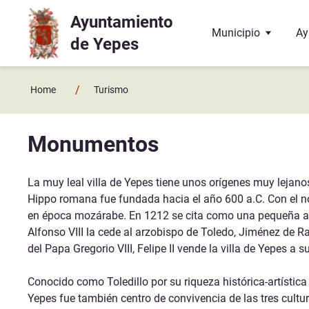
Ayuntamiento
Ir a contenido principal
Municipio
Ay
de Yepes
Localización
El
/
Home
Turismo
Historia
La
Monumentos
Geografía
El
Enlaces y contactos
Co
La muy leal villa de Yepes tiene unos orígenes muy lejan
Hippo romana fue fundada hacia el año 600 a.C. Con el 
Juzgado de Paz
Ba
en época mozárabe. En 1212 se cita como una pequeña ald
Alfonso VIII la cede al arzobispo de Toledo, Jiménez de R
Hermanamiento con 
Do
del Papa Gregorio VIII, Felipe II vende la villa de Yepes a
Te
Conocido como Toledillo por su riqueza histórica-artística
Yepes fue también centro de convivencia de las tres cultu