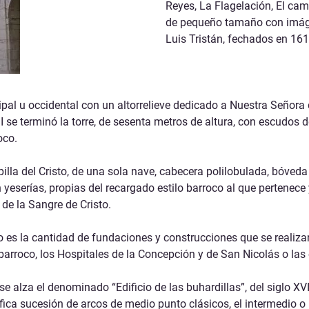
Reyes, La Flagelación, El cam
de pequeño tamaño con imágen
Luis Tristán, fechados en 161
cipal u occidental con un altorrelieve dedicado a Nuestra Señora
VII se terminó la torre, de sesenta metros de altura, con escudos
oco.
 Capilla del Cristo, de una sola nave, cabecera polilobulada, bóv
yeserías, propias del recargado estilo barroco al que pertenece 
 de la Sangre de Cristo.
 ello es la cantidad de fundaciones y construcciones que se real
 barroco, los Hospitales de la Concepción y de San Nicolás o la
 se alza el denominado “Edificio de las buhardillas”, del siglo X
nífica sucesión de arcos de medio punto clásicos, el intermedio o