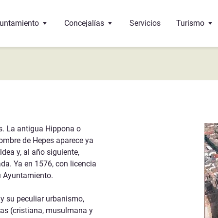
untamiento
Concejalías
Servicios
Turismo
 Alcalde
Educación
Oficina de 
 corporación
Cultura
¿Dónde come
 pleno
Bienestar social
Monumento
 de interés
ncejalías
Deportes
Gastronomí
os. La antigua Hippona o
nombre de Hepes aparece ya
ndos
Urbanismo
ea y, al año siguiente,
ada. Ya en 1576, con licencia
Sante-Eulalie
cumentos y trámites
Economía y Hacienda
 su Ayuntamiento.
léfonos de interés
Hermanamiento con Vega de Alatorre (Mexico)
Festejos
 y su peculiar urbanismo,
ras (cristiana, musulmana y