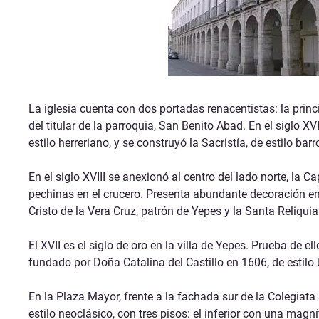
La iglesia cuenta con dos portadas renacentistas: la prin
del titular de la parroquia, San Benito Abad. En el siglo X
estilo herreriano, y se construyó la Sacristía, de estilo barr
En el siglo XVIII se anexionó al centro del lado norte, la
pechinas en el crucero. Presenta abundante decoración en 
Cristo de la Vera Cruz, patrón de Yepes y la Santa Reliquia
El XVII es el siglo de oro en la villa de Yepes. Prueba de
fundado por Doña Catalina del Castillo en 1606, de estilo
En la Plaza Mayor, frente a la fachada sur de la Colegiata
estilo neoclásico, con tres pisos: el inferior con una mag