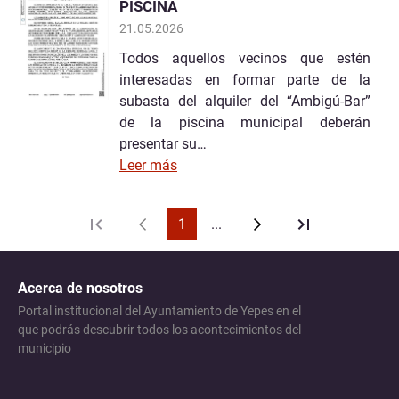
PISCINA
21.05.2026
Todos aquellos vecinos que estén
interesadas en formar parte de la
subasta del alquiler del “Ambigú-Bar”
de la piscina municipal deberán
presentar su…
Leer más
1
...
Acerca de nosotros
Portal institucional del Ayuntamiento de Yepes en el
que podrás descubrir todos los acontecimientos del
municipio