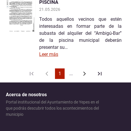
PISCINA
21.05.2026
Todos aquellos vecinos que estén
interesadas en formar parte de la
subasta del alquiler del “Ambigú-Bar”
de la piscina municipal deberán
presentar su…
Leer más
1
...
Acerca de nosotros
Portal institucional del Ayuntamiento de Yepes en el
que podrás descubrir todos los acontecimientos del
municipio