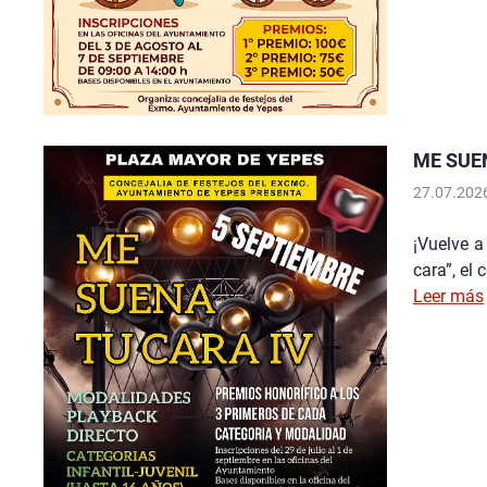
ME SUE
27.07.202
¡Vuelve a
cara”, el
Leer más