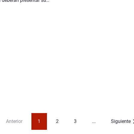
 deberán presentar su…
Anterior
1
2
3
...
Siguiente