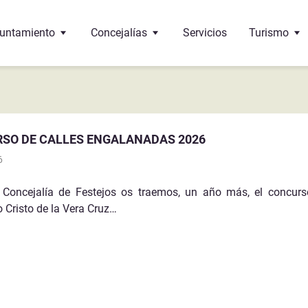
untamiento
Concejalías
Servicios
Turismo
 Alcalde
Educación
Oficina de 
 corporación
Cultura
¿Dónde come
SO DE CALLES ENGALANADAS 2026
 pleno
Bienestar social
Monumento
6
 de interés
ncejalías
Deportes
Gastronomí
 Concejalía de Festejos os traemos, un año más, el concurs
 Cristo de la Vera Cruz…
ndos
Urbanismo
Sante-Eulalie
cumentos y trámites
Economía y Hacienda
léfonos de interés
Hermanamiento con Vega de Alatorre (Mexico)
Festejos