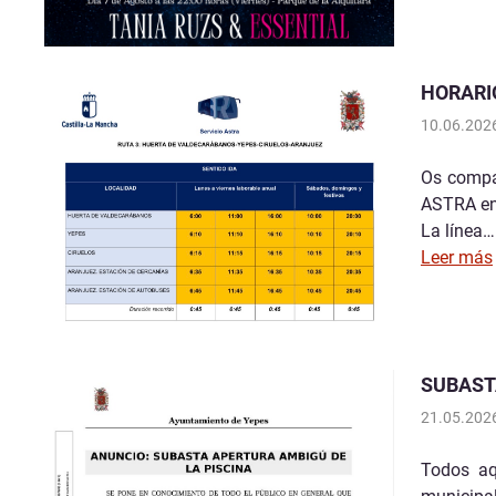
HORARI
10.06.202
Os compar
ASTRA en
La línea…
Leer más
SUBAST
21.05.202
Todos aq