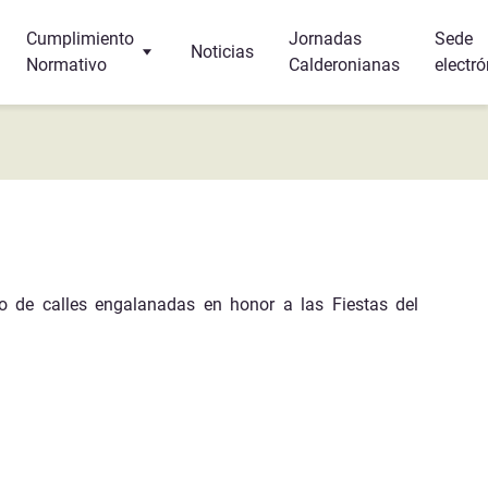
Cumplimiento
Jornadas
Sede
Noticias
Normativo
Calderonianas
electró
Turismo
Protección de Datos
r y dormir?
Canal Interno de Información
s
a
o de calles engalanadas en honor a las Fiestas del