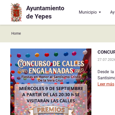
Ayuntamiento
Ir a contenido principal
Municipio
Ay
de Yepes
Localización
El
Home
Historia
La
CONCUR
Geografía
El
27.07.202
Enlaces y contactos
Co
Desde la
Santísimo
Juzgado de Paz
Ba
Leer más
Hermanamiento con 
Do
Te