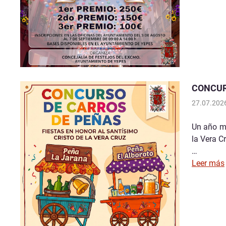
CONCUR
27.07.202
Un año má
la Vera C
…
Leer más