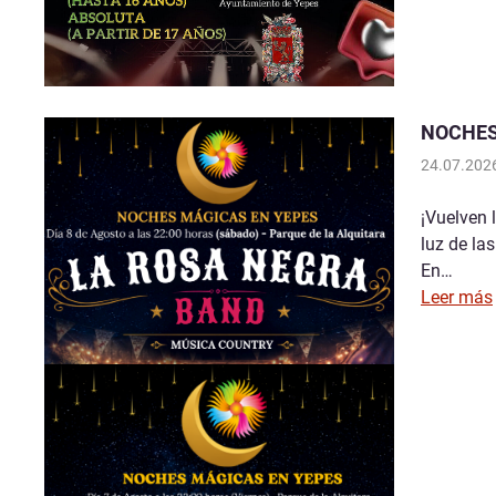
NOCHES
24.07.202
¡Vuelven 
luz de las
En…
Leer más