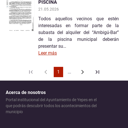
PISCINA
21.05.2026
Todos aquellos vecinos que estén
interesadas en formar parte de la
subasta del alquiler del “Ambigú-Bar”
de la piscina municipal deberán
presentar su…
Leer más
1
...
Acerca de nosotros
Portal institucional del Ayuntamiento de Yepes en el
que podrás descubrir todos los acontecimientos del
municipio