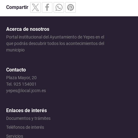
Compartir
Acerca de nosotros
Portal institucional del Ayuntamiento de Yepes en el
que podrás descubrir todos los acontecimientos del
municipio
Contacto
Plaza Mayor, 20
Tel. 925 154001
yepes@local.jccm.es
Enlaces de interés
Documentos y trámites
Teléfonos de interés
Servicios