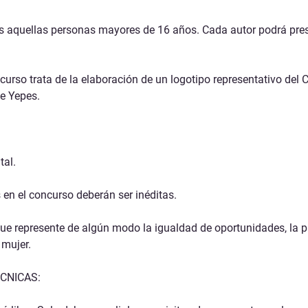
Medio Ambiente y Agricultura
as aquellas personas mayores
de 16 años.
Cada autor podrá pre
Servicios Municipales
Seguridad Ciudadana
curso trata de la elaboración de un
logotipo representativo del 
de Yepes.
tal.
 en el concurso
deberán ser inéditas.
que represente de algún modo la igualdad de oportunidades, la pa
mujer.
CNICAS: