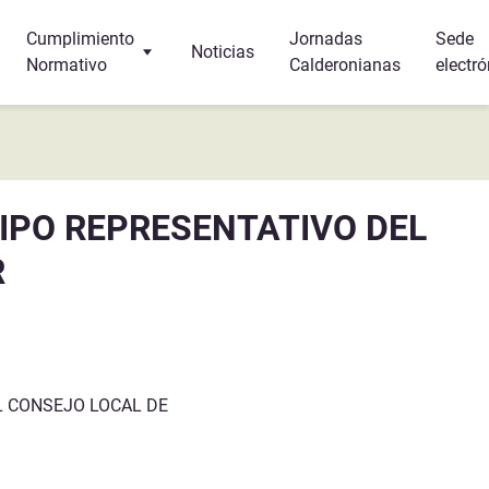
Cumplimiento
Jornadas
Sede
Noticias
Normativo
Calderonianas
electró
Turismo
Protección de Datos
r y dormir?
Canal Interno de Información
IPO REPRESENTATIVO DEL
s
R
a
L CONSEJO LOCAL DE