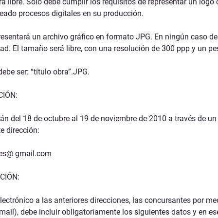
rá libre
. Solo debe cumplir los requisitos de
representar un logo
eado procesos digitales en su producción.
presentará un archivo gráfico en formato JPG. En ningún caso de
dad. El tamaño será libre, con una resolución de
300 ppp
y un pe
ebe ser: “título obra”.JPG
.
CIÓN:
rán
del 18 de octubre al 19 de noviembre
de 2010
a través de un
e dirección:
pes@ gmail.com
CIÓN:
lectrónico a las anteriores direcciones, las concursantes por me
mail), debe incluir obligatoriamente los siguientes datos y en es