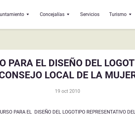
untamiento
Concejalías
Servicios
Turismo
 Alcalde
Educación
Oficina de 
 corporación
Cultura
¿Dónde come
O PARA EL DISEÑO DEL LOGOT
 pleno
Bienestar social
Monumento
CONSEJO LOCAL DE LA MUJE
 de interés
ncejalías
Deportes
Gastronomí
19 oct 2010
ndos
Urbanismo
Sante-Eulalie
cumentos y trámites
Economía y Hacienda
URSO PARA EL DISEÑO DEL LOGOTIPO REPRESENTATIVO DE
léfonos de interés
Hermanamiento con Vega de Alatorre (Mexico)
Festejos