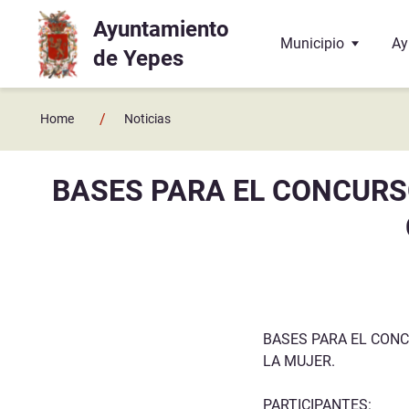
Ayuntamiento
Ir a contenido principal
Municipio
Ay
de Yepes
Localización
El
/
Home
Noticias
Historia
La
BASES PARA EL CONCURS
Geografía
El
Enlaces y contactos
Co
Juzgado de Paz
Ba
Hermanamiento con 
Do
BASES PARA EL CONC
LA MUJER.
Te
PARTICIPANTES: