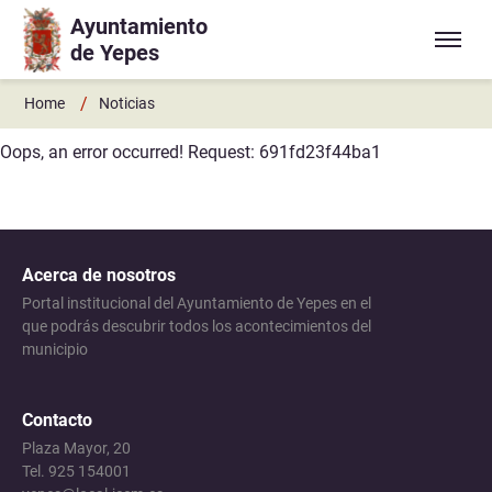
Ayuntamiento
Ir a contenido principal
de Yepes
/
Home
Noticias
Oops, an error occurred! Request: 691fd23f44ba1
Acerca de nosotros
Portal institucional del Ayuntamiento de Yepes en el
que podrás descubrir todos los acontecimientos del
municipio
Contacto
Plaza Mayor, 20
Tel. 925 154001