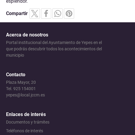
esplendor.
Compartir
Acerca de nosotros
Portal institucional del Ayuntamiento de Yepes en el
que podrás descubrir todos los acontecimientos del
municipio
Contacto
Plaza Mayor, 20
Tel. 925 154001
yepes@local.jccm.es
Enlaces de interés
Documentos y trámites
Teléfonos de interés