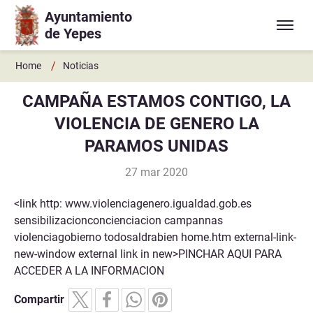
Ayuntamiento
Ir a contenido principal
de Yepes
/
Home
Noticias
CAMPAÑA ESTAMOS CONTIGO, LA
VIOLENCIA DE GENERO LA
PARAMOS UNIDAS
27 mar 2020
<link http: www.violenciagenero.igualdad.gob.es
sensibilizacionconcienciacion campannas
violenciagobierno todosaldrabien home.htm external-link-
new-window external link in new>PINCHAR AQUI PARA
ACCEDER A LA INFORMACION
Compartir