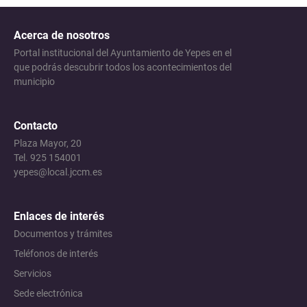
Acerca de nosotros
Portal institucional del Ayuntamiento de Yepes en el
que podrás descubrir todos los acontecimientos del
municipio
Contacto
Plaza Mayor, 20
Tel. 925 154001
yepes@local.jccm.es
Enlaces de interés
Documentos y trámites
Teléfonos de interés
Servicios
Sede electrónica