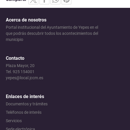
Acerca de nosotros
Portal institucional del Ayuntamiento de Yepes en el
que podrás descubrir todos los acontecimientos del
municipio
Contacto
Plaza Mayor, 20
Tel. 925 154001
yepes@local.jccm.es
Enlaces de interés
Documentos y trámites
Teléfonos de interés
Servicios
Sede electrónica