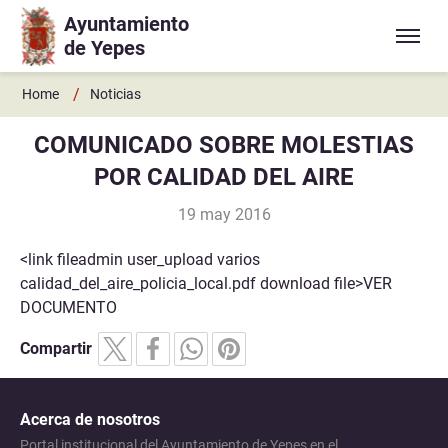
Ayuntamiento
Ir a contenido principal
de Yepes
/
Home
Noticias
COMUNICADO SOBRE MOLESTIAS
POR CALIDAD DEL AIRE
19 may 2016
<link fileadmin user_upload varios
calidad_del_aire_policia_local.pdf download file>VER
DOCUMENTO
Compartir
Acerca de nosotros
Portal institucional del Ayuntamiento de Yepes en el