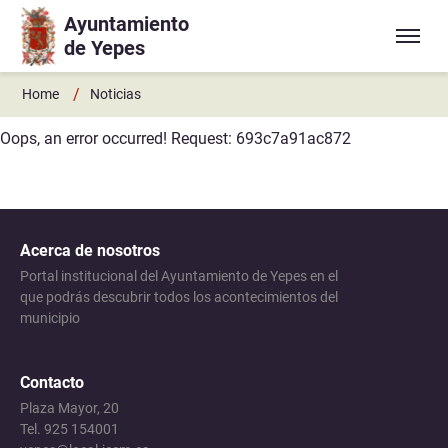
Ayuntamiento
Ir a contenido principal
de Yepes
/
Home
Noticias
Oops, an error occurred! Request: 693c7a91ac872
Acerca de nosotros
Portal institucional del Ayuntamiento de Yepes en el
que podrás descubrir todos los acontecimientos del
municipio
Contacto
Plaza Mayor, 20
Tel. 925 154001