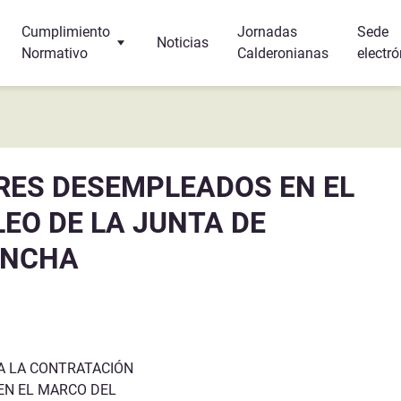
Cumplimiento
Jornadas
Sede
Noticias
Normativo
Calderonianas
electró
Turismo
Protección de Datos
r y dormir?
Canal Interno de Información
RES DESEMPLEADOS EN EL
s
EO DE LA JUNTA DE
a
ANCHA
A LA CONTRATACIÓN
EN EL MARCO DEL