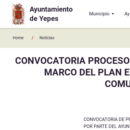
Ayuntamiento
Ir a contenido principal
Municipio
Ay
de Yepes
Localización
El
/
Home
Noticias
Historia
La
CONVOCATORIA PROCESO 
Geografía
El
MARCO DEL PLAN E
Enlaces y contactos
Co
COMU
Juzgado de Paz
Ba
Hermanamiento con 
Do
Te
CONVOCATORIA DE P
POR PARTE DEL AYU