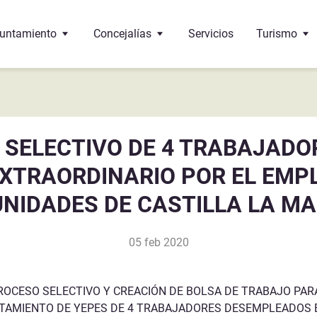
untamiento
Concejalías
Servicios
Turismo
 Alcalde
Educación
Oficina de 
 corporación
Cultura
¿Dónde come
SELECTIVO DE 4 TRABAJADO
 pleno
Bienestar social
Monumento
XTRAORDINARIO POR EL EMPL
 de interés
ncejalías
Deportes
Gastronomí
NIDADES DE CASTILLA LA M
ndos
Urbanismo
05 feb 2020
Sante-Eulalie
cumentos y trámites
Economía y Hacienda
léfonos de interés
Hermanamiento con Vega de Alatorre (Mexico)
Festejos
ROCESO SELECTIVO Y CREACIÓN DE BOLSA DE TRABAJO PAR
NTAMIENTO DE YEPES DE 4 TRABAJADORES DESEMPLEADOS 