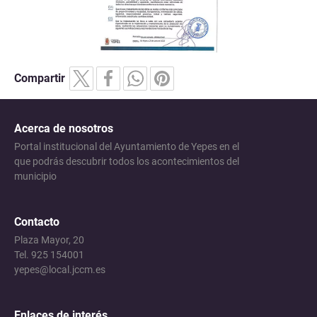
Compartir
Acerca de nosotros
Portal institucional del Ayuntamiento de Yepes en el
que podrás descubrir todos los acontecimientos del
municipio
Contacto
Plaza Mayor, 20
Tel. 925 154001
yepes@local.jccm.es
Enlaces de interés