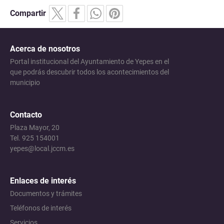
Compartir
Acerca de nosotros
Portal institucional del Ayuntamiento de Yepes en el
que podrás descubrir todos los acontecimientos del
municipio
Contacto
Plaza Mayor, 20
Tel. 925 154001
yepes@local.jccm.es
Enlaces de interés
Documentos y trámites
Teléfonos de interés
Servicios