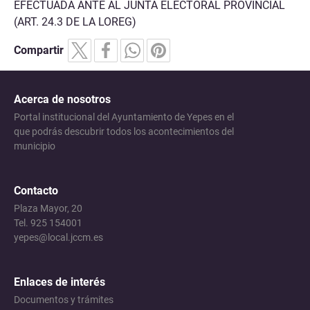
EFECTUADA ANTE AL JUNTA ELECTORAL PROVINCIAL
(ART. 24.3 DE LA LOREG)
Compartir
Acerca de nosotros
Portal institucional del Ayuntamiento de Yepes en el
que podrás descubrir todos los acontecimientos del
municipio
Contacto
Plaza Mayor, 20
Tel. 925 154001
yepes@local.jccm.es
Enlaces de interés
Documentos y trámites