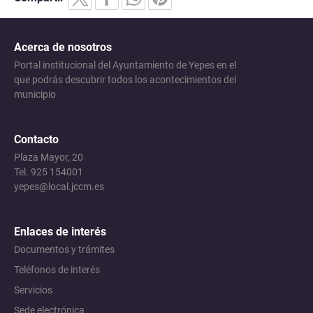
Acerca de nosotros
Portal institucional del Ayuntamiento de Yepes en el
que podrás descubrir todos los acontecimientos del
municipio
Contacto
Plaza Mayor, 20
Tel. 925 154001
yepes@local.jccm.es
Enlaces de interés
Documentos y trámites
Teléfonos de interés
Servicios
Sede electrónica