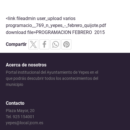
<link fileadmin user_upload varios
programacio__769_n_yepes_-_febrero_quijote.pdf
download file>
PROGRAMACION FEBRERO 2015
Compartir
Acerca de nosotros
Portal institucional del Ayuntamiento de Yepes en el
que podrás descubrir todos los acontecimientos del
municipio
Contacto
Plaza Mayor, 20
Tel. 925 154001
yepes@local.jccm.es