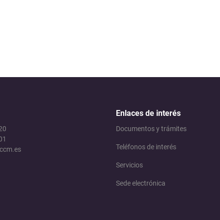
Medio Ambiente y Agricultura
Servicios Municipales
Seguridad Ciudadana
Enlaces de interés
 20
Documentos y trámites
01
Teléfonos de interés
jccm.es
Servicios
Sede electrónica