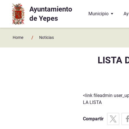
Ayuntamiento
Ir a contenido principal
Municipio
Ay
de Yepes
Localización
El
/
Home
Noticias
Historia
La
LISTA 
Geografía
El
Enlaces y contactos
Co
Juzgado de Paz
Ba
<link fileadmin user_
LA LISTA
Hermanamiento con 
Do
Te
Compartir