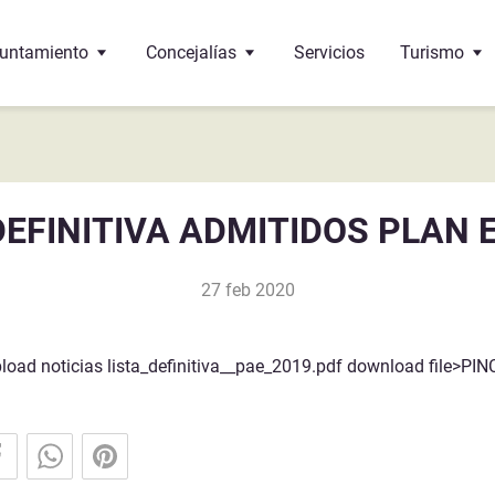
untamiento
Concejalías
Servicios
Turismo
 Alcalde
Educación
Oficina de 
 corporación
Cultura
¿Dónde come
DEFINITIVA ADMITIDOS PLAN
 pleno
Bienestar social
Monumento
27 feb 2020
 de interés
ncejalías
Deportes
Gastronomí
ndos
Urbanismo
upload noticias lista_definitiva__pae_2019.pdf download file>
Sante-Eulalie
cumentos y trámites
Economía y Hacienda
léfonos de interés
Hermanamiento con Vega de Alatorre (Mexico)
Festejos