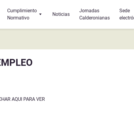
Cumplimiento
Jornadas
Sede
Noticias
Normativo
Calderonianas
electró
Turismo
Protección de Datos
r y dormir?
Canal Interno de Información
 EMPLEO
s
a
PINCHAR AQUI PARA VER