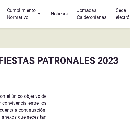
Cumplimiento
Jornadas
Sede
Noticias
Normativo
Calderonianas
electró
Turismo
Protección de Datos
r y dormir?
Canal Interno de Información
FIESTAS PATRONALES 2023
s
a
on el único objetivo de
r convivencia entre los
 cuenta a continuación.
 y anexos que necesitan