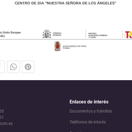
Enlaces de interés
 20
Documentos y trámites
01
Teléfonos de interés
jccm.es