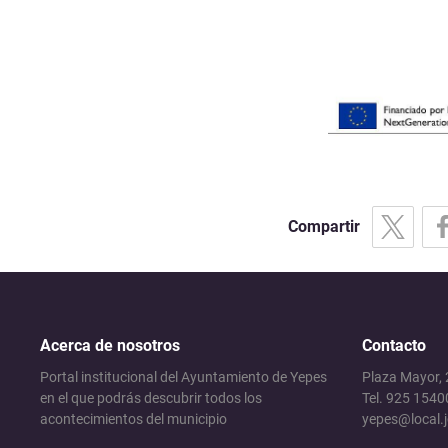
Compartir
Acerca de nosotros
Contacto
Portal institucional del Ayuntamiento de Yepes
Plaza Mayor,
en el que podrás descubrir todos los
Tel. 925 1540
acontecimientos del municipio
yepes@local.