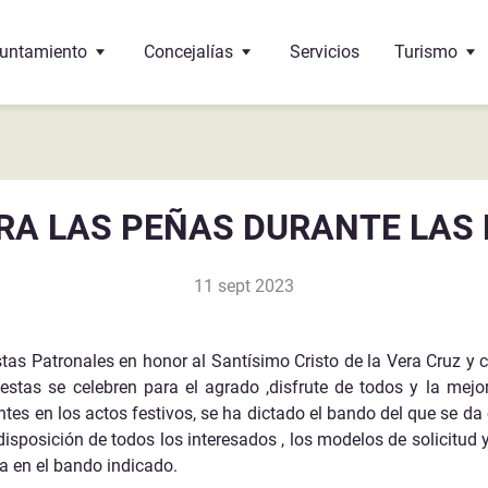
untamiento
Concejalías
Servicios
Turismo
 Alcalde
Educación
Oficina de 
 corporación
Cultura
¿Dónde come
RA LAS PEÑAS DURANTE LAS 
 pleno
Bienestar social
Monumento
11 sept 2023
 de interés
ncejalías
Deportes
Gastronomí
ndos
Urbanismo
tas Patronales en honor al Santísimo Cristo de la Vera Cruz y c
estas se celebren para el agrado ,disfrute de todos y la mejo
Sante-Eulalie
cumentos y trámites
Economía y Hacienda
antes en los actos festivos, se ha dictado el bando del que se da
isposición de todos los interesados , los modelos de solicitud
léfonos de interés
Hermanamiento con Vega de Alatorre (Mexico)
Festejos
a en el bando indicado.