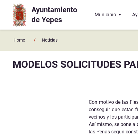
Ayuntamiento
Ir a contenido principal
Municipio
Ay
de Yepes
Localización
El
/
Home
Noticias
Historia
La
MODELOS SOLICITUDES PA
Geografía
El
Enlaces y contactos
Co
Juzgado de Paz
Ba
Con motivo de las Fies
conseguir que estas fi
Hermanamiento con 
Do
vecinos y los particip
Así mismo, se pone a d
Te
las Peñas según const