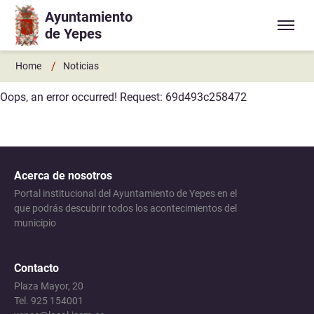
Ayuntamiento
Ir a contenido principal
de Yepes
/
Home
Noticias
Oops, an error occurred! Request: 69d493c258472
Acerca de nosotros
Portal institucional del Ayuntamiento de Yepes en el
que podrás descubrir todos los acontecimientos del
municipio
Contacto
Plaza Mayor, 20
Tel. 925 154001