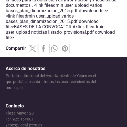
documentos . <link fileadmin user_upload varios
bases_plan_dinamizacion_2015.pdf download file>
<link fileadmin user_upload varios
bases_plan_dinamizacion_2015.pdf download
file>
BASES DE LA CONVOCATORIA
<link fileadmin
user_upload noticias listado_provisional.pdf download
file>
Compartir
Acerca de nosotros
Portal institucional del Ayuntamiento de Yepes en el
que podrás descubrir todos los acontecimientos del
municipio
Contacto
Plaza Mayor, 20
Tel. 925 154001
yepes@local.jccm.es