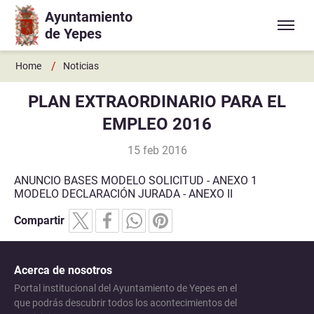
Ayuntamiento
Ir a contenido principal
de Yepes
/
Home
Noticias
PLAN EXTRAORDINARIO PARA EL
EMPLEO 2016
15 feb 2016
ANUNCIO BASES MODELO SOLICITUD - ANEXO 1
MODELO DECLARACIÓN JURADA - ANEXO II
Compartir
Acerca de nosotros
Portal institucional del Ayuntamiento de Yepes en el
que podrás descubrir todos los acontecimientos del