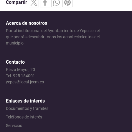
Compartir
Acerca de nosotros
Portal institucional del Ayuntamiento de Yepes en el
que podrás descubrir todos los acontecimientos del
municipio
Contacto
Plaza Mayor, 20
Tel. 925 154001
yepes@local.jccm.es
Enlaces de interés
Documentos y trámites
Teléfonos de interés
Servicios