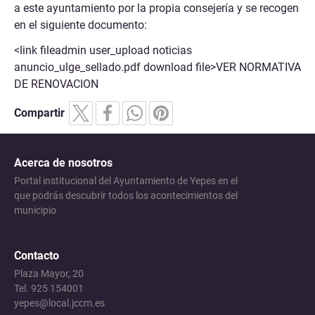
a este ayuntamiento por la propia consejería y se recogen
en el siguiente documento:
<link fileadmin user_upload noticias
anuncio_ulge_sellado.pdf download file>VER NORMATIVA
DE RENOVACION
Compartir
Acerca de nosotros
Portal institucional del Ayuntamiento de Yepes en el
que podrás descubrir todos los acontecimientos del
municipio
Contacto
Plaza Mayor, 20
Tel. 925 154001
yepes@local.jccm.es