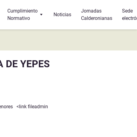
Cumplimiento
Jornadas
Sede
Noticias
Normativo
Calderonianas
electró
Turismo
Protección de Datos
r y dormir?
Canal Interno de Información
A DE YEPES
s
a
enores <link fileadmin