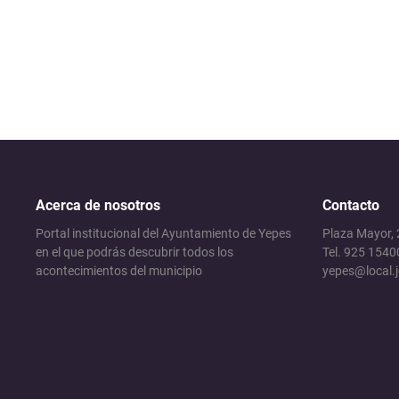
Acerca de nosotros
Contacto
Portal institucional del Ayuntamiento de Yepes
Plaza Mayor,
en el que podrás descubrir todos los
Tel. 925 1540
acontecimientos del municipio
yepes@local.