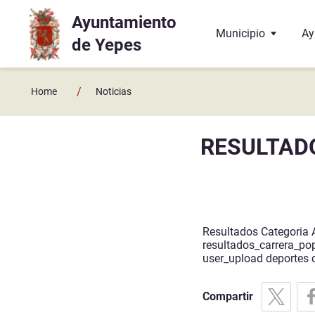
Ayuntamiento
Ir a contenido principal
Municipio
Ay
de Yepes
Localización
El
/
Home
Noticias
Historia
La
RESULTADO
Geografía
El
Enlaces y contactos
Co
Juzgado de Paz
Ba
Resultados Categoria 
resultados_carrera_po
Hermanamiento con 
Do
user_upload deportes 
Te
Compartir