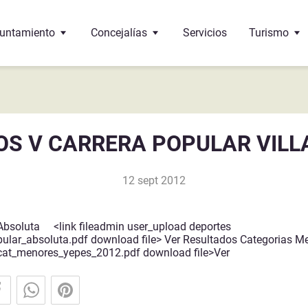
untamiento
Concejalías
Servicios
Turismo
 Alcalde
Educación
Oficina de 
 corporación
Cultura
¿Dónde come
S V CARRERA POPULAR VILL
 pleno
Bienestar social
Monumento
12 sept 2012
 de interés
ncejalías
Deportes
Gastronomí
ndos
Urbanismo
Absoluta <link fileadmin user_upload deportes
pular_absoluta.pdf download file> Ver Resultados Categorias M
Sante-Eulalie
cumentos y trámites
Economía y Hacienda
cat_menores_yepes_2012.pdf download file>Ver
léfonos de interés
Hermanamiento con Vega de Alatorre (Mexico)
Festejos