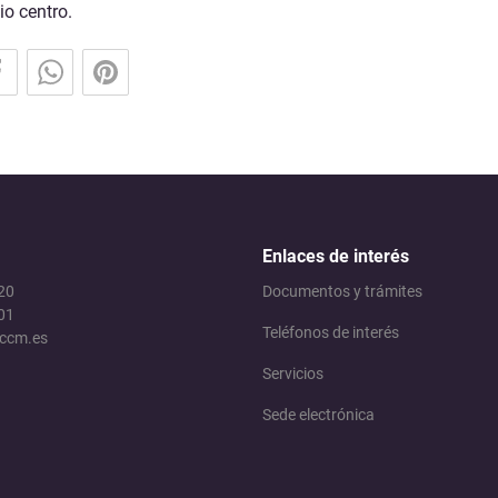
Medio Ambiente y Agricultura
io centro.
Servicios Municipales
Seguridad Ciudadana
Enlaces de interés
 20
Documentos y trámites
01
Teléfonos de interés
jccm.es
Servicios
Sede electrónica