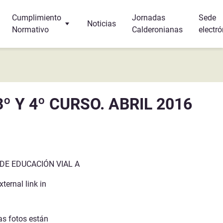
Cumplimiento
Jornadas
Sede
Noticias
Normativo
Calderonianas
electró
Turismo
Protección de Datos
r y dormir?
Canal Interno de Información
 Y 4º CURSO. ABRIL 2016
s
a
 DE EDUCACIÓN VIAL A
ternal link in
as fotos están