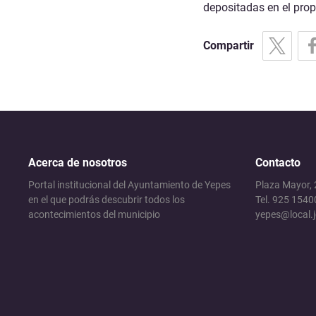
depositadas en el prop
Compartir
Acerca de nosotros
Contacto
Portal institucional del Ayuntamiento de Yepes
Plaza Mayor,
en el que podrás descubrir todos los
Tel. 925 1540
acontecimientos del municipio
yepes@local.