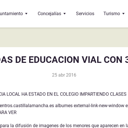
untamiento
Concejalías
Servicios
Turismo
 Alcalde
Educación
Oficina de 
 corporación
Cultura
¿Dónde come
S DE EDUCACION VIAL CON 3º
 pleno
Bienestar social
Monumento
25 abr 2016
 de interés
ncejalías
Deportes
Gastronomí
ndos
Urbanismo
ICIA LOCAL HA ESTADO EN EL COLEGIO IMPARTIENDO CLASES
Sante-Eulalie
cumentos y trámites
Economía y Hacienda
.centros.castillalamancha.es albumes external-link-new-window ex
ARA VER
léfonos de interés
Hermanamiento con Vega de Alatorre (Mexico)
Festejos
 para la difusión de imagenes de los menores que aparecen en l