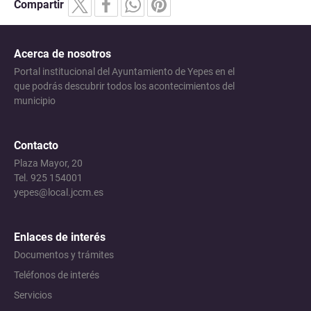
Compartir
Acerca de nosotros
Portal institucional del Ayuntamiento de Yepes en el
que podrás descubrir todos los acontecimientos del
municipio
Contacto
Plaza Mayor, 20
Tel. 925 154001
yepes@local.jccm.es
Enlaces de interés
Documentos y trámites
Teléfonos de interés
Servicios