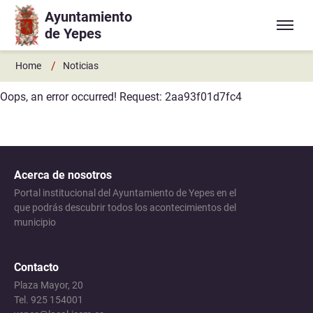
Ayuntamiento
Ir a contenido principal
de Yepes
/
Home
Noticias
Oops, an error occurred! Request: 2aa93f01d7fc4
Acerca de nosotros
Portal institucional del Ayuntamiento de Yepes en el
que podrás descubrir todos los acontecimientos del
municipio
Contacto
Plaza Mayor, 20
Tel. 925 154001