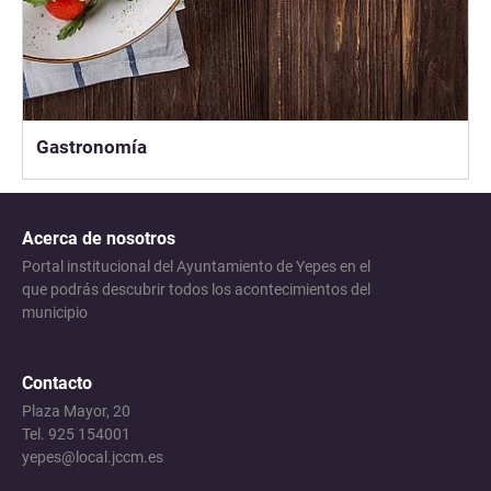
Gastronomía
Acerca de nosotros
Portal institucional del Ayuntamiento de Yepes en el
que podrás descubrir todos los acontecimientos del
municipio
Contacto
Plaza Mayor, 20
Tel. 925 154001
yepes@local.jccm.es