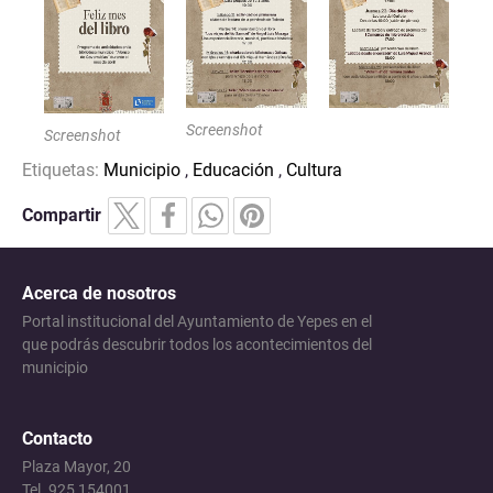
Screenshot
Screenshot
Etiquetas:
Municipio
,
Educación
,
Cultura
Compartir
Acerca de nosotros
Portal institucional del Ayuntamiento de Yepes en el
que podrás descubrir todos los acontecimientos del
municipio
Contacto
Plaza Mayor, 20
Tel. 925 154001