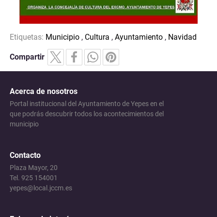
Etiquetas:
Municipio
,
Cultura
,
Ayuntamiento
,
Navidad
Compartir
Acerca de nosotros
Portal institucional del Ayuntamiento de Yepes en el
que podrás descubrir todos los acontecimientos del
municipio
Contacto
Plaza Mayor, 20
Tel. 925 154001
yepes@local.jccm.es