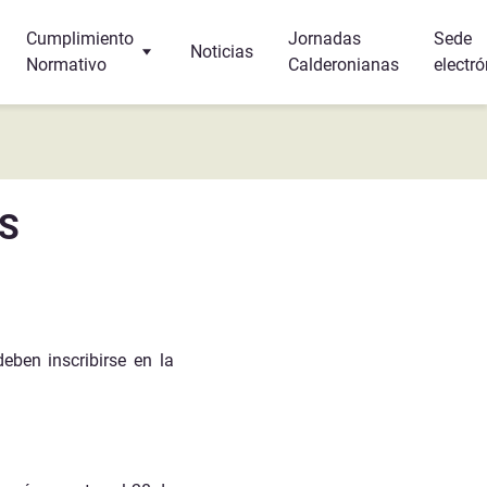
Cumplimiento
Jornadas
Sede
Noticias
Normativo
Calderonianas
electró
Turismo
Protección de Datos
r y dormir?
Canal Interno de Información
AS
s
a
eben inscribirse en la