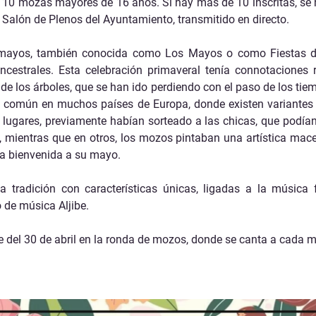
10 mozas mayores de 16 años. Si hay más de 10 inscritas, se h
Medio Ambiente y Agricultura
l Salón de Plenos del Ayuntamiento, transmitido en directo.
Servicios Municipales
 mayos, también conocida como Los Mayos o como Fiestas d
ncestrales. Esta celebración primaveral tenía connotaciones r
Seguridad Ciudadana
 de los árboles, que se han ido perdiendo con el paso de los tie
s común en muchos países de Europa, donde existen variantes
s lugares, previamente habían sorteado a las chicas, que podía
 mientras que en otros, los mozos pintaban una artística mace
la bienvenida a su mayo.
 tradición con características únicas, ligadas a la música f
 de música Aljibe.
del 30 de abril en la ronda de mozos, donde se canta a cada mu