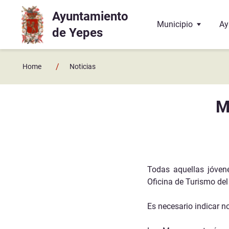
Ayuntamiento
Ir a contenido principal
Municipio
Ay
de Yepes
Localización
El
/
Home
Noticias
Historia
La
M
Geografía
El
Enlaces y contactos
Co
Juzgado de Paz
Ba
Todas aquellas jóvene
Oficina de Turismo del 
Hermanamiento con 
Do
Es necesario indicar no
Te