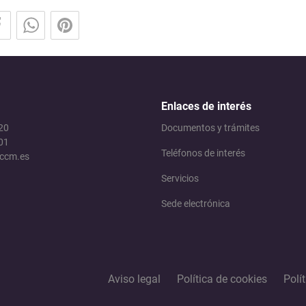
Enlaces de interés
 20
Documentos y trámites
01
Teléfonos de interés
jccm.es
Servicios
Sede electrónica
Aviso legal
Política de cookies
Polí