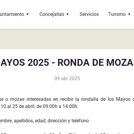
untamiento
Concejalías
Servicios
Turismo
 Alcalde
Educación
Oficina de 
 corporación
Cultura
¿Dónde come
AYOS 2025 - RONDA DE MOZ
 pleno
Bienestar social
Monumento
09 abr 2025
 de interés
ncejalías
Deportes
Gastronomí
ndos
Urbanismo
s o mozas interesadas en recibir la rondalla de los Mayos d
10 al 25 de abril, de 09:00h a 14:00h.
Sante-Eulalie
cumentos y trámites
Economía y Hacienda
mbre, apellidos, edad, dirección y teléfono.
léfonos de interés
Hermanamiento con Vega de Alatorre (Mexico)
Festejos