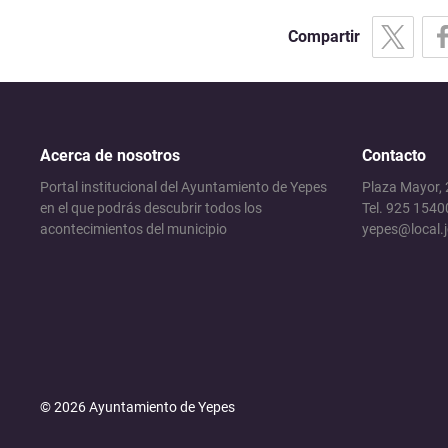
Compartir
Acerca de nosotros
Contacto
Portal institucional del Ayuntamiento de Yepes
Plaza Mayor,
en el que podrás descubrir todos los
Tel. 925 1540
acontecimientos del municipio
yepes@local.
© 2026 Ayuntamiento de Yepes