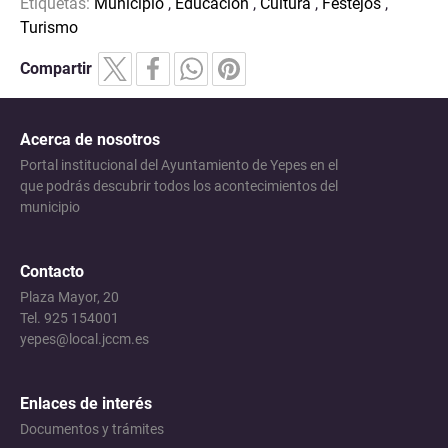
Etiquetas:
Municipio
,
Educación
,
Cultura
,
Festejos
,
Turismo
Compartir
Acerca de nosotros
Portal institucional del Ayuntamiento de Yepes en el
que podrás descubrir todos los acontecimientos del
municipio
Contacto
Plaza Mayor, 20
Tel. 925 154001
yepes@local.jccm.es
Enlaces de interés
Documentos y trámites