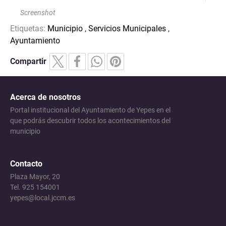
Screenshot
Etiquetas:
Municipio
,
Servicios Municipales
,
Ayuntamiento
Compartir
Acerca de nosotros
Portal institucional del Ayuntamiento de Yepes en el
que podrás descubrir todos los acontecimientos del
municipio
Contacto
Plaza Mayor, 20
Tel. 925 154001
yepes@local.jccm.es