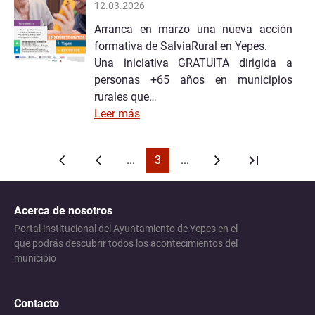
12.03.2026
Arranca en marzo una nueva acción
formativa de SalviaRural en Yepes.
Una iniciativa GRATUITA dirigida a
personas +65 años en municipios
rurales que…
Leer más
...
3
...
Acerca de nosotros
Portal institucional del Ayuntamiento de Yepes en el
que podrás descubrir todos los acontecimientos del
municipio
Contacto