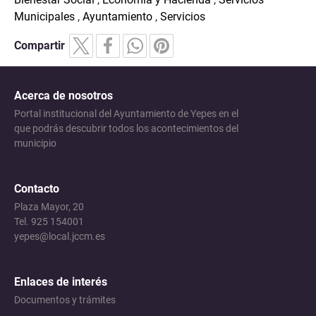
Municipales
,
Ayuntamiento
,
Servicios
Compartir
Acerca de nosotros
Portal institucional del Ayuntamiento de Yepes en el
que podrás descubrir todos los acontecimientos del
municipio
Contacto
Plaza Mayor, 20
Tel. 925 154001
yepes@local.jccm.es
Enlaces de interés
Documentos y trámites